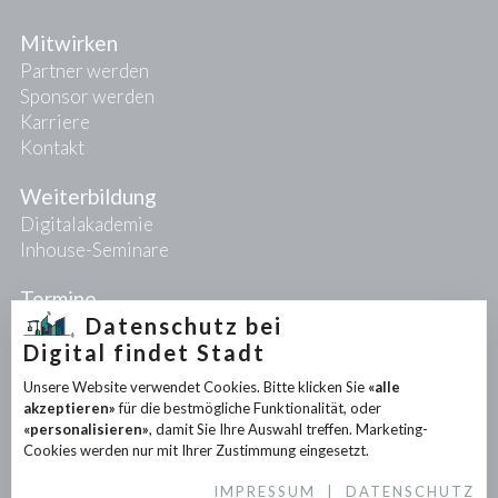
Mitwirken
Partner werden
Sponsor werden
Karriere
Kontakt
Weiterbildung
Digitalakademie
Inhouse-Seminare
Termine
Datenschutz bei
Digital findet Stadt
Projekte
Unsere Website verwendet Cookies. Bitte klicken Sie
«alle
PIONEER-Projekte
akzeptieren»
für die bestmögliche Funktionalität, oder
Forschungsprojekte
«personalisieren»
, damit Sie Ihre Auswahl treffen. Marketing-
Partnerprojekte
Cookies werden nur mit Ihrer Zustimmung eingesetzt.
IMPRESSUM
|
DATENSCHUTZ