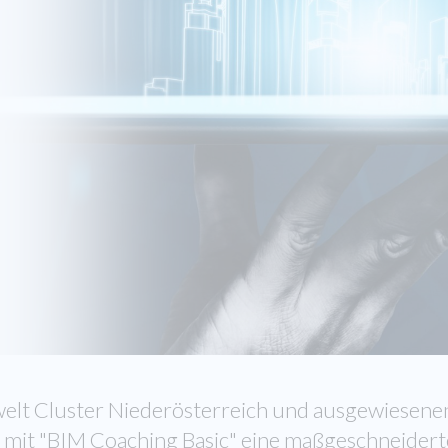
lt Cluster Niederösterreich und ausgewiesene
dt mit "BIM Coaching Basic" eine maßgeschneidert