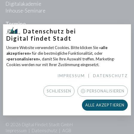
Digitalakademie
Inhouse-Seminare
Termine
Datenschutz bei
Digital findet Stadt
Projekte
Unsere Website verwendet Cookies. Bitte klicken Sie
«alle
PIONEER-Projekte
akzeptieren»
für die bestmögliche Funktionalität, oder
Forschungsprojekte
«personalisieren»
, damit Sie Ihre Auswahl treffen. Marketing-
Partnerprojekte
Cookies werden nur mit Ihrer Zustimmung eingesetzt.
IMPRESSUM
|
DATENSCHUTZ
Infothek
News
SCHLIESSEN
PERSONALISIEREN
Downloads
Newsletter
ALLE AKZEPTIEREN
Presse
© 2026 Digital Findet Stadt GmbH
Impressum
|
Datenschutz
|
AGB