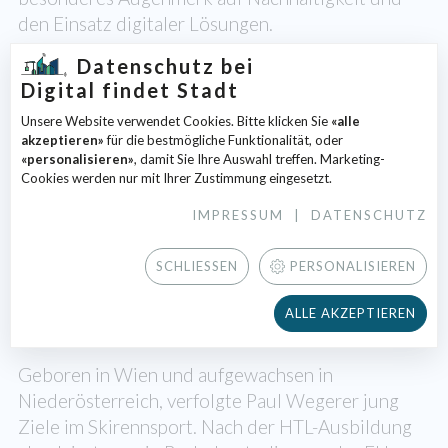
den Einsatz digitaler Lösungen.
Datenschutz bei
Digital findet Stadt
Unsere Website verwendet Cookies. Bitte klicken Sie
«alle
akzeptieren»
für die bestmögliche Funktionalität, oder
«personalisieren»
, damit Sie Ihre Auswahl treffen. Marketing-
Cookies werden nur mit Ihrer Zustimmung eingesetzt.
IMPRESSUM
|
DATENSCHUTZ
SCHLIESSEN
PERSONALISIEREN
Paul Wegerer
ALLE AKZEPTIEREN
Geschäftsführer & Gründer clone:it
Geboren in Wien und aufgewachsen in
Niederösterreich, verfolgte Paul Wegerer jung
Ziele im Skirennsport. Nach der HTL-Ausbildung