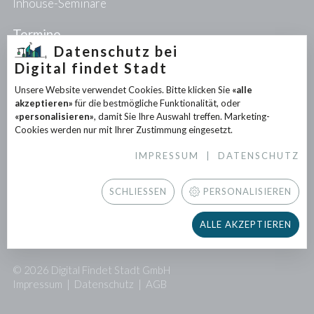
Inhouse-Seminare
Termine
Datenschutz bei
Digital findet Stadt
Projekte
Unsere Website verwendet Cookies. Bitte klicken Sie
«alle
PIONEER-Projekte
akzeptieren»
für die bestmögliche Funktionalität, oder
Forschungsprojekte
«personalisieren»
, damit Sie Ihre Auswahl treffen. Marketing-
Partnerprojekte
Cookies werden nur mit Ihrer Zustimmung eingesetzt.
IMPRESSUM
|
DATENSCHUTZ
Infothek
News
SCHLIESSEN
PERSONALISIEREN
Downloads
Newsletter
ALLE AKZEPTIEREN
Presse
© 2026 Digital Findet Stadt GmbH
Impressum
|
Datenschutz
|
AGB