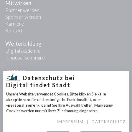
Mitwirken
Partner werden
Sponsor werden
Karriere
Kontakt
Weiterbildung
Digitalakademie
Inhouse-Seminare
Termine
Datenschutz bei
Digital findet Stadt
Projekte
Unsere Website verwendet Cookies. Bitte klicken Sie
«alle
PIONEER-Projekte
akzeptieren»
für die bestmögliche Funktionalität, oder
Forschungsprojekte
«personalisieren»
, damit Sie Ihre Auswahl treffen. Marketing-
Partnerprojekte
Cookies werden nur mit Ihrer Zustimmung eingesetzt.
IMPRESSUM
|
DATENSCHUTZ
Infothek
News