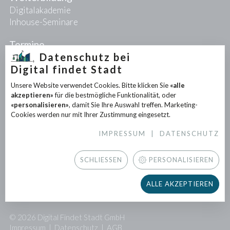
Digitalakademie
Inhouse-Seminare
Termine
Datenschutz bei
Digital findet Stadt
Projekte
Unsere Website verwendet Cookies. Bitte klicken Sie
«alle
PIONEER-Projekte
akzeptieren»
für die bestmögliche Funktionalität, oder
Forschungsprojekte
«personalisieren»
, damit Sie Ihre Auswahl treffen. Marketing-
Partnerprojekte
Cookies werden nur mit Ihrer Zustimmung eingesetzt.
IMPRESSUM
|
DATENSCHUTZ
Infothek
News
SCHLIESSEN
PERSONALISIEREN
Downloads
Newsletter
ALLE AKZEPTIEREN
Presse
© 2026 Digital Findet Stadt GmbH
Impressum
|
Datenschutz
|
AGB