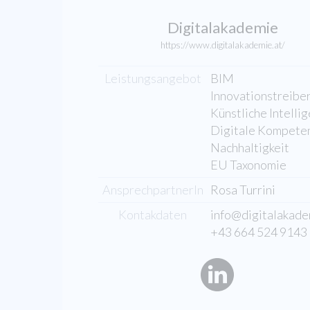
Digitalakademie
https://www.digitalakademie.at/
Leistungsangebot
BIM
Innovationstreibe
Künstliche Intelli
Digitale Kompete
Nachhaltigkeit
EU Taxonomie
AnsprechpartnerIn
Rosa Turrini
Kontakdaten
info@digitalakade
+43 664 524 9143