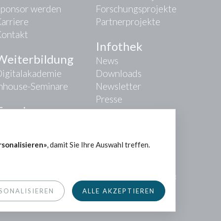
Sponsor werden
Forschungsprojekte
arriere
Partnerprojekte
Kontakt
Infothek
Weiterbildung
News
igitalakademie
Downloads
Inhouse-Seminare
Newsletter
Presse
Termine
rsonalisieren»
, damit Sie Ihre Auswahl treffen.
Impressum
|
Datenschutz
|
AGB
SONALISIEREN
ALLE AKZEPTIEREN