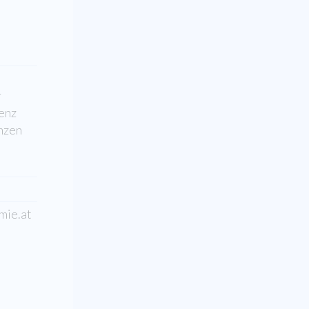
r
genz
nzen
mie.at