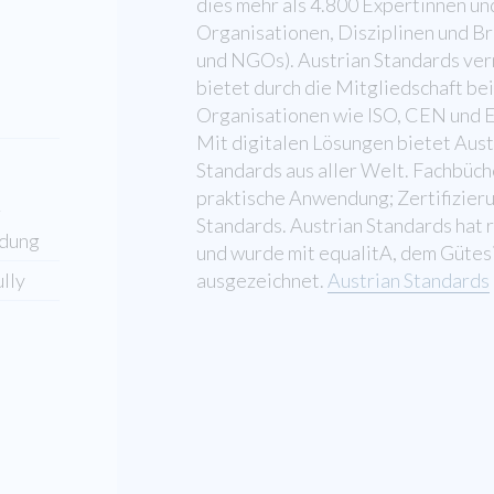
dies mehr als 4.800 Expertinnen un
Organisationen, Disziplinen und B
und NGOs). Austrian Standards ver
bietet durch die Mitgliedschaft be
Organisationen wie ISO, CEN und 
Mit digitalen Lösungen bietet Aust
Standards aus aller Welt. Fachbüc
praktische Anwendung; Zertifizier
r
Standards. Austrian Standards hat
ldung
und wurde mit equalitA, dem Gütesi
lly
ausgezeichnet.
Austrian Standards