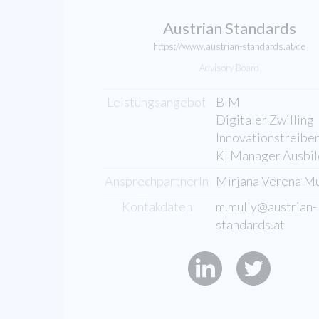
Austrian Standards
https://www.austrian-standards.at/de
Advisory Board
Leistungsangebot
BIM
Digitaler Zwilling
Innovationstreibe
KI Manager Ausbi
AnsprechpartnerIn
Mirjana Verena Mu
Kontakdaten
m.mully@austrian-
standards.at