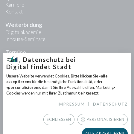
Karriere
Kontakt
Weiterbildung
Digitalakademie
Inhouse-Seminare
Termine
Datenschutz bei
Digital findet Stadt
Projekte
Unsere Website verwendet Cookies. Bitte klicken Sie
«alle
PIONEER-Projekte
akzeptieren»
für die bestmögliche Funktionalität, oder
Forschungsprojekte
«personalisieren»
, damit Sie Ihre Auswahl treffen. Marketing-
Partnerprojekte
Cookies werden nur mit Ihrer Zustimmung eingesetzt.
IMPRESSUM
|
DATENSCHUTZ
Infothek
News
SCHLIESSEN
PERSONALISIEREN
Downloads
Newsletter
ALLE AKZEPTIEREN