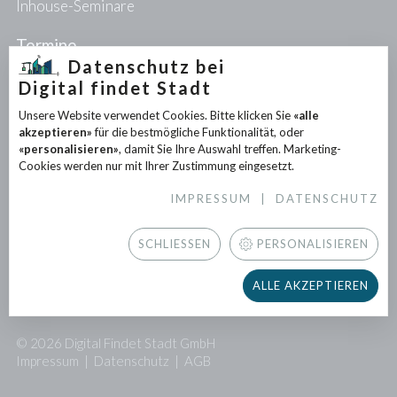
Inhouse-Seminare
Termine
Datenschutz bei
Digital findet Stadt
Projekte
Unsere Website verwendet Cookies. Bitte klicken Sie
«alle
PIONEER-Projekte
akzeptieren»
für die bestmögliche Funktionalität, oder
Forschungsprojekte
«personalisieren»
, damit Sie Ihre Auswahl treffen. Marketing-
Partnerprojekte
Cookies werden nur mit Ihrer Zustimmung eingesetzt.
IMPRESSUM
|
DATENSCHUTZ
Infothek
News
SCHLIESSEN
PERSONALISIEREN
Downloads
Newsletter
ALLE AKZEPTIEREN
Presse
© 2026 Digital Findet Stadt GmbH
Impressum
|
Datenschutz
|
AGB