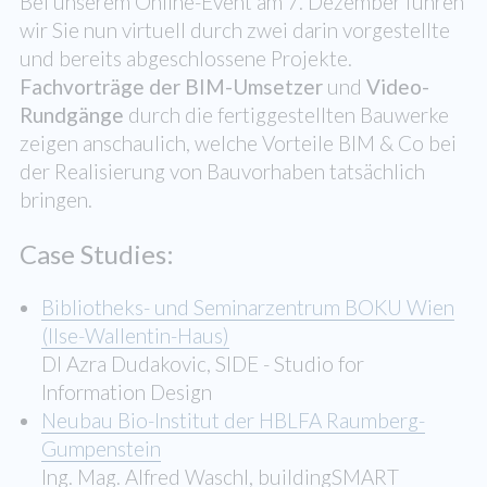
Bei unserem Online-Event am 7. Dezember führen
wir Sie nun virtuell durch zwei darin vorgestellte
und bereits abgeschlossene Projekte.
Fachvorträge der BIM-Umsetzer
und
Video-
Rundgänge
durch die fertiggestellten Bauwerke
zeigen anschaulich, welche Vorteile BIM & Co bei
der Realisierung von Bauvorhaben tatsächlich
bringen.
­Case Studies:
Bibliotheks- und Seminarzentrum BOKU Wien
(Ilse-Wallentin-Haus)
DI Azra Dudakovic, SIDE - Studio for
Information Design
Neubau Bio-Institut der HBLFA Raumberg-
Gumpenstein
Ing. Mag. Alfred Waschl, buildingSMART