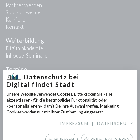
Partner werden
Sponsor werden
Karriere
Kontakt
Weiterbildung
Digitalakademie
Inhouse-Seminare
Termine
Datenschutz bei
Digital findet Stadt
Projekte
Unsere Website verwendet Cookies. Bitte klicken Sie
«alle
PIONEER-Projekte
akzeptieren»
für die bestmögliche Funktionalität, oder
Forschungsprojekte
«personalisieren»
, damit Sie Ihre Auswahl treffen. Marketing-
Partnerprojekte
Cookies werden nur mit Ihrer Zustimmung eingesetzt.
IMPRESSUM
|
DATENSCHUTZ
Infothek
News
SCHLIESSEN
PERSONALISIEREN