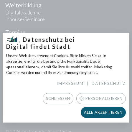
Weiterbildung
Digitalakademie
Inhouse-Seminare
Termine
Datenschutz bei
Digital findet Stadt
Projekte
Unsere Website verwendet Cookies. Bitte klicken Sie
«alle
PIONEER-Projekte
akzeptieren»
für die bestmögliche Funktionalität, oder
Forschungsprojekte
«personalisieren»
, damit Sie Ihre Auswahl treffen. Marketing-
Partnerprojekte
Cookies werden nur mit Ihrer Zustimmung eingesetzt.
IMPRESSUM
|
DATENSCHUTZ
Infothek
News
SCHLIESSEN
PERSONALISIEREN
Downloads
Newsletter
ALLE AKZEPTIEREN
Presse
© 2026 Digital Findet Stadt GmbH