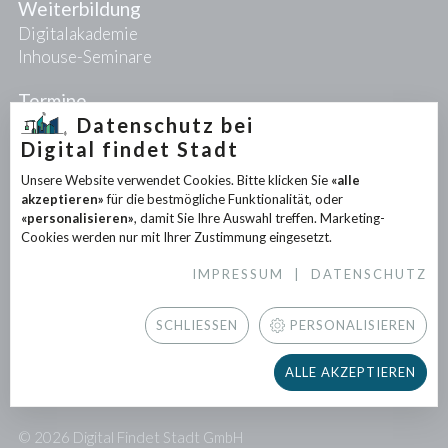
Weiterbildung
Digitalakademie
Inhouse-Seminare
Termine
Datenschutz bei
Digital findet Stadt
Projekte
Unsere Website verwendet Cookies. Bitte klicken Sie
«alle
PIONEER-Projekte
akzeptieren»
für die bestmögliche Funktionalität, oder
Forschungsprojekte
«personalisieren»
, damit Sie Ihre Auswahl treffen. Marketing-
Partnerprojekte
Cookies werden nur mit Ihrer Zustimmung eingesetzt.
IMPRESSUM
|
DATENSCHUTZ
Infothek
News
SCHLIESSEN
PERSONALISIEREN
Downloads
Newsletter
ALLE AKZEPTIEREN
Presse
© 2026 Digital Findet Stadt GmbH