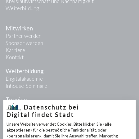
Kreislaufwirtschaft und Nachhaltigkeit
Weiterbildung
Mitwirken
Partner werden
Sponsor werden
Karriere
Kontakt
Weiterbildung
Digitalakademie
Inhouse-Seminare
Termine
Datenschutz bei
Digital findet Stadt
Projekte
Unsere Website verwendet Cookies. Bitte klicken Sie
«alle
PIONEER-Projekte
akzeptieren»
für die bestmögliche Funktionalität, oder
Forschungsprojekte
«personalisieren»
, damit Sie Ihre Auswahl treffen. Marketing-