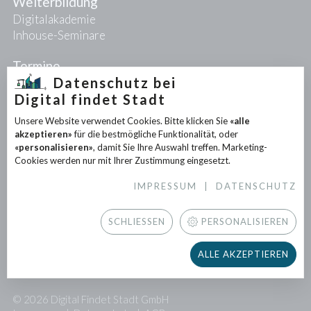
Weiterbildung
Digitalakademie
Inhouse-Seminare
Termine
Datenschutz bei
Digital findet Stadt
Projekte
Unsere Website verwendet Cookies. Bitte klicken Sie
«alle
PIONEER-Projekte
akzeptieren»
für die bestmögliche Funktionalität, oder
Forschungsprojekte
«personalisieren»
, damit Sie Ihre Auswahl treffen. Marketing-
Partnerprojekte
Cookies werden nur mit Ihrer Zustimmung eingesetzt.
IMPRESSUM
|
DATENSCHUTZ
Infothek
News
SCHLIESSEN
PERSONALISIEREN
Downloads
Newsletter
ALLE AKZEPTIEREN
Presse
© 2026 Digital Findet Stadt GmbH