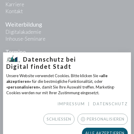
Karriere
Kontakt
Weiterbildung
Digitalakademie
Inhouse-Seminare
Termine
Datenschutz bei
Digital findet Stadt
Projekte
Unsere Website verwendet Cookies. Bitte klicken Sie
«alle
PIONEER-Projekte
akzeptieren»
für die bestmögliche Funktionalität, oder
Forschungsprojekte
«personalisieren»
, damit Sie Ihre Auswahl treffen. Marketing-
Partnerprojekte
Cookies werden nur mit Ihrer Zustimmung eingesetzt.
IMPRESSUM
|
DATENSCHUTZ
Infothek
News
SCHLIESSEN
PERSONALISIEREN
Downloads
Newsletter
ALLE AKZEPTIEREN