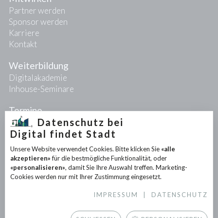
Partner werden
Sponsor werden
Karriere
Kontakt
Weiterbildung
Digitalakademie
Inhouse-Seminare
Termine
Datenschutz bei
Digital findet Stadt
Projekte
Unsere Website verwendet Cookies. Bitte klicken Sie
«alle
PIONEER-Projekte
akzeptieren»
für die bestmögliche Funktionalität, oder
Forschungsprojekte
«personalisieren»
, damit Sie Ihre Auswahl treffen. Marketing-
Partnerprojekte
Cookies werden nur mit Ihrer Zustimmung eingesetzt.
IMPRESSUM
|
DATENSCHUTZ
Infothek
News