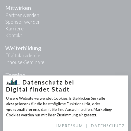
Mitwirken
Partner werden
Sponsor werden
Karriere
Kontakt
Weiterbildung
Digitalakademie
Inhouse-Seminare
Termine
Datenschutz bei
Digital findet Stadt
Projekte
Unsere Website verwendet Cookies. Bitte klicken Sie
«alle
PIONEER-Projekte
akzeptieren»
für die bestmögliche Funktionalität, oder
Forschungsprojekte
«personalisieren»
, damit Sie Ihre Auswahl treffen. Marketing-
Partnerprojekte
Cookies werden nur mit Ihrer Zustimmung eingesetzt.
IMPRESSUM
|
DATENSCHUTZ
Infothek