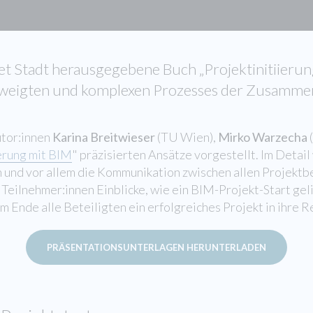
t Stadt herausgegebene Buch „Projektinitiierung 
rzweigten und komplexen Prozesses der Zusammen
utor:innen
Karina Breitwieser
(TU Wien),
Mirko Warzecha
ierung mit BIM
" präzisierten Ansätze vorgestellt. Im Deta
n und vor allem die Kommunikation zwischen allen Projektb
Teilnehmer:innen Einblicke, wie ein BIM-Projekt-Start gel
 Ende alle Beteiligten ein erfolgreiches Projekt in ihre 
PRÄSENTATIONSUNTERLAGEN HERUNTERLADEN