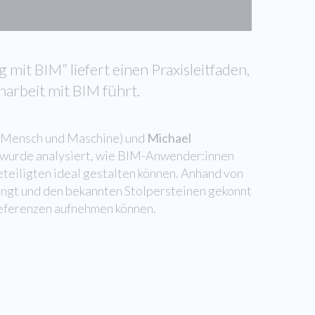
mit BIM“ liefert einen Praxisleitfaden,
arbeit mit BIM führt.
(Mensch und Maschine) und
Michael
il wurde analysiert, wie BIM-Anwender:innen
eteiligten ideal gestalten können. Anhand von
ingt und den bekannten Stolpersteinen gekonnt
Referenzen aufnehmen können.