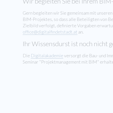
Wir begleiten Sie bei Ihrem BIM-
Gern begleiten wir Sie gemeinsam mit unseren 
BIM-Projektes, so dass alle Beteiligten von B
Zielbild verfolgt, definierte Vorgaben erwart
office@digitalfindetstadt.at
an.
Ihr Wissensdurst ist noch nicht ge
Die
Digitalakademie
versorgt die Bau- und Im
Seminar "Projektmanagement mit BIM" erhalten 