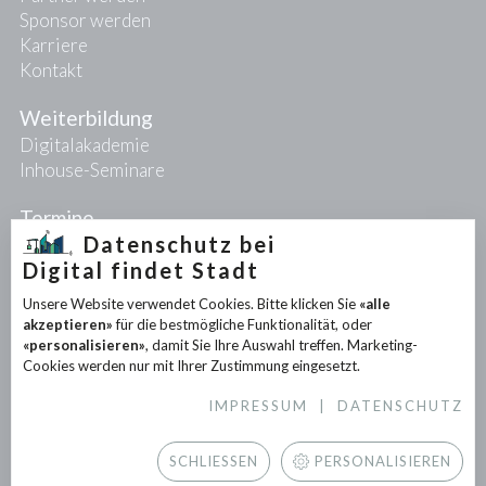
Sponsor werden
Karriere
Kontakt
Weiterbildung
Digitalakademie
Inhouse-Seminare
Termine
Datenschutz bei
Digital findet Stadt
Projekte
Unsere Website verwendet Cookies. Bitte klicken Sie
«alle
PIONEER-Projekte
akzeptieren»
für die bestmögliche Funktionalität, oder
Forschungsprojekte
«personalisieren»
, damit Sie Ihre Auswahl treffen. Marketing-
Partnerprojekte
Cookies werden nur mit Ihrer Zustimmung eingesetzt.
IMPRESSUM
|
DATENSCHUTZ
Infothek
News
SCHLIESSEN
PERSONALISIEREN
Downloads